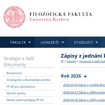
FAKULTA
UCHAZEČI
STUDUJÍCÍ
Zápisy z jednání
FAKULTA
UCHAZEČI
STUDUJÍCÍ
VĚDA A VÝZKUM
ZAHRANIČÍ
Struktura a historie
Co studovat a jak se přihlá
Bakalářské a magisterské
O vědě a výzkumu na FF
Aktuální nabídky a výběrov
Strategie a další
FF
>
Fakulta
>
Strategie a další d
dokumenty
Dozvědět se více
Podat přihlášku
Dozvědět se více
Dozvědět se více
Dozvědět se více
Strategie a další dokumen
Učitelské studijní program
Doktorské studium
Akademické kvalifikace
Vyjíždějící studenti
Bezpečnost
Rok 2026
Strategické a dlouhodobé záměry
Podpora a benefity pro z
Informace k průběhu přijím
Rigorózní řízení
Granty a projekty
Přijíždějící studenti
2026-05-04 Zápis z rozšířeného
FF UK pro udržitelnost
Absolventi fakulty
Vyjíždějící zaměstnanci
2026-04-27 Zápis z užšího kole
Výroční zprávy
2026-04-20 Zápis z užšího kole
Platné vnitřní předpisy FF UK
Fakultní školy FF UK