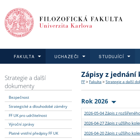
FAKULTA
UCHAZEČI
STUDUJÍCÍ
Zápisy z jednání
FAKULTA
UCHAZEČI
STUDUJÍCÍ
VĚDA A VÝZKUM
ZAHRANIČÍ
Struktura a historie
Co studovat a jak se přihlá
Bakalářské a magisterské
O vědě a výzkumu na FF
Aktuální nabídky a výběrov
Strategie a další
FF
>
Fakulta
>
Strategie a další d
dokumenty
Dozvědět se více
Podat přihlášku
Dozvědět se více
Dozvědět se více
Dozvědět se více
Strategie a další dokumen
Učitelské studijní program
Doktorské studium
Akademické kvalifikace
Vyjíždějící studenti
Bezpečnost
Rok 2026
Strategické a dlouhodobé záměry
Podpora a benefity pro z
Informace k průběhu přijím
Rigorózní řízení
Granty a projekty
Přijíždějící studenti
2026-05-04 Zápis z rozšířeného
FF UK pro udržitelnost
Absolventi fakulty
Vyjíždějící zaměstnanci
2026-04-27 Zápis z užšího kole
Výroční zprávy
2026-04-20 Zápis z užšího kole
Platné vnitřní předpisy FF UK
Fakultní školy FF UK