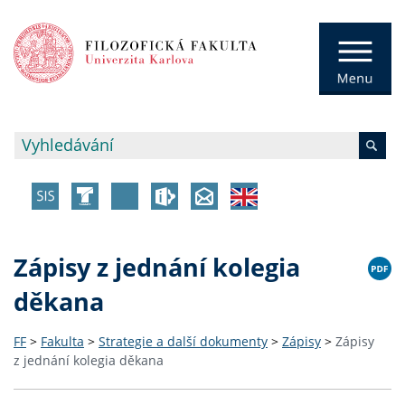
Zápisy z jednání kolegia
děkana
FF
>
Fakulta
>
Strategie a další dokumenty
>
Zápisy
>
Zápisy
z jednání kolegia děkana