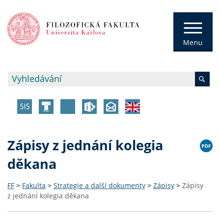
Zápisy z jednání kolegia
děkana
FF
>
Fakulta
>
Strategie a další dokumenty
>
Zápisy
>
Zápisy
z jednání kolegia děkana