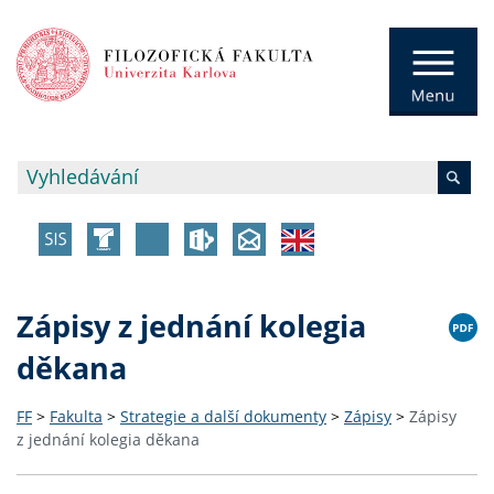
Zápisy z jednání kolegia
děkana
FF
>
Fakulta
>
Strategie a další dokumenty
>
Zápisy
>
Zápisy
z jednání kolegia děkana