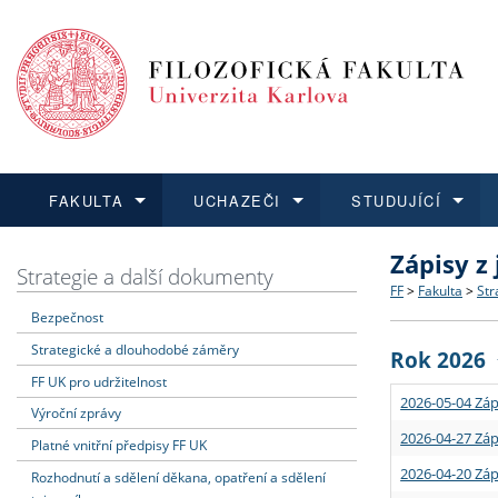
FAKULTA
UCHAZEČI
STUDUJÍCÍ
Zápisy z
FAKULTA
UCHAZEČI
STUDUJÍCÍ
VĚDA A VÝZKUM
ZAHRANIČÍ
Struktura a
Co studova
Bakalářsk
O vědě a 
Aktuální n
Strategie a další dokumenty
FF
>
Fakulta
>
Str
Bezpečnost
Dozvědět se více
Podat přihlášku
Dozvědět se více
Dozvědět se více
Dozvědět se více
Strategie 
Učitelské 
Doktorské
Akademické
Vyjíždějící
Strategické a dlouhodobé záměry
Rok 2026
Podpora a
Informace 
Rigorózní 
Granty a p
Přijíždějíc
FF UK pro udržitelnost
2026-05-04 Záp
Výroční zprávy
Absolventi
Vyjíždějíc
2026-04-27 Záp
Platné vnitřní předpisy FF UK
2026-04-20 Záp
Rozhodnutí a sdělení děkana, opatření a sdělení
Fakultní š