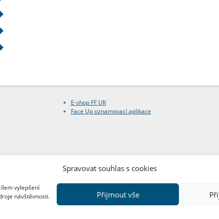
E-shop FF UK
Face Up oznamovací aplikace
Spravovat souhlas s cookies
cílem vylepšení
Přijmout vše
Př
droje návštěvnosti.
Copyright © FF UK 2026
Design:
Red Peppers