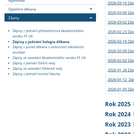
tajemníka
2026-03-16 Záp
Opatření děkana
2026-03-09 Záp
Zápisy
2026-03-02 Záp
Zápisy z jednání předsednictva Akademického
2026-02-23 Záp
senátu FF UK
2026-02-16 Záp
Zápisy z jednání kolegia děkana
Zápisy z porad děkana s vedoucími základních
2026-02-09 Záp
součástí
Zápisy ze zasedání Akademického senátu FF UK
2026-02-02 Záp
Zápisy z jednání Ediční rady
Zápisy ze zasedání Vědecké rady
2026-01-26 Záp
Zápisy z jednání komisí fakulty
2026-01-12 Záp
2026-01-05 Záp
Rok 2025
Rok 2024
Rok 2023