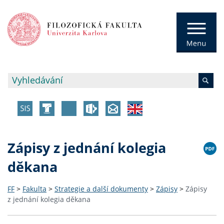
Zápisy z jednání kolegia
děkana
FF
>
Fakulta
>
Strategie a další dokumenty
>
Zápisy
>
Zápisy
z jednání kolegia děkana