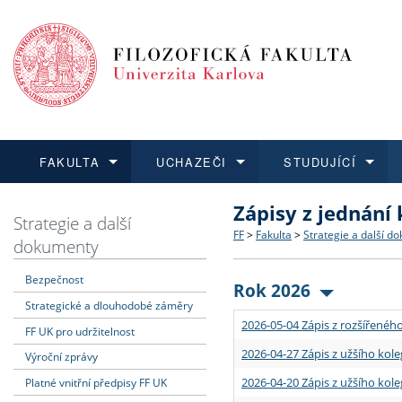
FAKULTA
UCHAZEČI
STUDUJÍCÍ
Zápisy z jednání
FAKULTA
UCHAZEČI
STUDUJÍCÍ
VĚDA A VÝZKUM
ZAHRANIČÍ
Struktura a historie
Co studovat a jak se přihlá
Bakalářské a magisterské
O vědě a výzkumu na FF
Aktuální nabídky a výběrov
Strategie a další
FF
>
Fakulta
>
Strategie a další d
dokumenty
Dozvědět se více
Podat přihlášku
Dozvědět se více
Dozvědět se více
Dozvědět se více
Strategie a další dokumen
Učitelské studijní program
Doktorské studium
Akademické kvalifikace
Vyjíždějící studenti
Bezpečnost
Rok 2026
Strategické a dlouhodobé záměry
Podpora a benefity pro z
Informace k průběhu přijí
Rigorózní řízení
Granty a projekty
Přijíždějící studenti
2026-05-04 Zápis z rozšířeného
FF UK pro udržitelnost
Absolventi fakulty
Vyjíždějící zaměstnanci
2026-04-27 Zápis z užšího kole
Výroční zprávy
2026-04-20 Zápis z užšího kole
Platné vnitřní předpisy FF UK
Fakultní školy FF UK