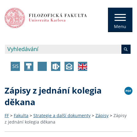
Zápisy z jednání kolegia
děkana
FF
>
Fakulta
>
Strategie a další dokumenty
>
Zápisy
>
Zápisy
z jednání kolegia děkana