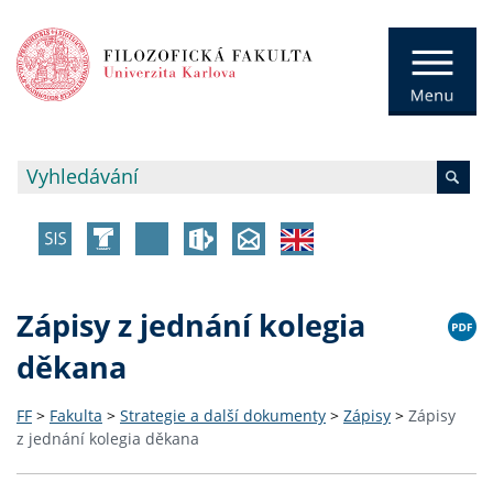
Zápisy z jednání kolegia
děkana
FF
>
Fakulta
>
Strategie a další dokumenty
>
Zápisy
>
Zápisy
z jednání kolegia děkana