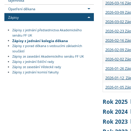
tajemníka
2026-03-16 Záp
Opatření děkana
2026-03-09 Záp
Zápisy
2026-03-02 Záp
Zápisy z jednání předsednictva Akademického
2026-02-23 Záp
senátu FF UK
2026-02-16 Záp
Zápisy z jednání kolegia děkana
Zápisy z porad děkana s vedoucími základních
2026-02-09 Záp
součástí
Zápisy ze zasedání Akademického senátu FF UK
2026-02-02 Záp
Zápisy z jednání Ediční rady
Zápisy ze zasedání Vědecké rady
2026-01-26 Záp
Zápisy z jednání komisí fakulty
2026-01-12 Záp
2026-01-05 Záp
Rok 2025
Rok 2024
Rok 2023