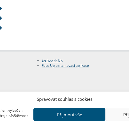
E-shop FF UK
Face Up oznamovací aplikace
Spravovat souhlas s cookies
cílem vylepšení
Přijmout vše
Př
droje návštěvnosti.
Copyright © FF UK 2026
Design:
Red Peppers