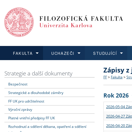
FAKULTA
UCHAZEČI
STUDUJÍCÍ
Zápisy z
FAKULTA
UCHAZEČI
STUDUJÍCÍ
VĚDA A VÝZKUM
ZAHRANIČÍ
Struktura a
Co studova
Bakalářsk
O vědě a 
Aktuální n
Strategie a další dokumenty
FF
>
Fakulta
>
Str
Bezpečnost
Dozvědět se více
Podat přihlášku
Dozvědět se více
Dozvědět se více
Dozvědět se více
Strategie 
Učitelské 
Doktorské
Akademické
Vyjíždějící
Strategické a dlouhodobé záměry
Rok 2026
Podpora a
Informace 
Rigorózní 
Granty a p
Přijíždějíc
FF UK pro udržitelnost
2026-05-04 Záp
Výroční zprávy
Absolventi
Vyjíždějíc
2026-04-27 Záp
Platné vnitřní předpisy FF UK
2026-04-20 Záp
Rozhodnutí a sdělení děkana, opatření a sdělení
Fakultní š