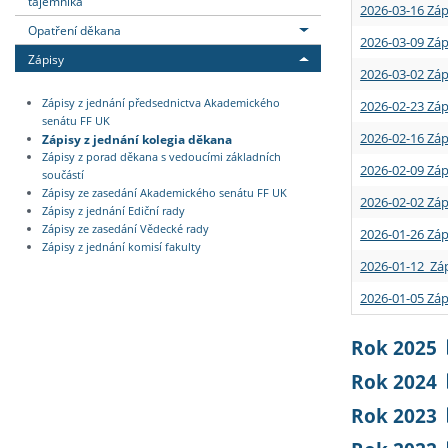
tajemníka
2026-03-16 Záp
Opatření děkana
2026-03-09 Záp
Zápisy
2026-03-02 Záp
Zápisy z jednání předsednictva Akademického
2026-02-23 Záp
senátu FF UK
2026-02-16 Záp
Zápisy z jednání kolegia děkana
Zápisy z porad děkana s vedoucími základních
2026-02-09 Záp
součástí
Zápisy ze zasedání Akademického senátu FF UK
2026-02-02 Záp
Zápisy z jednání Ediční rady
Zápisy ze zasedání Vědecké rady
2026-01-26 Záp
Zápisy z jednání komisí fakulty
2026-01-12 Záp
2026-01-05 Záp
Rok 2025
Rok 2024
Rok 2023