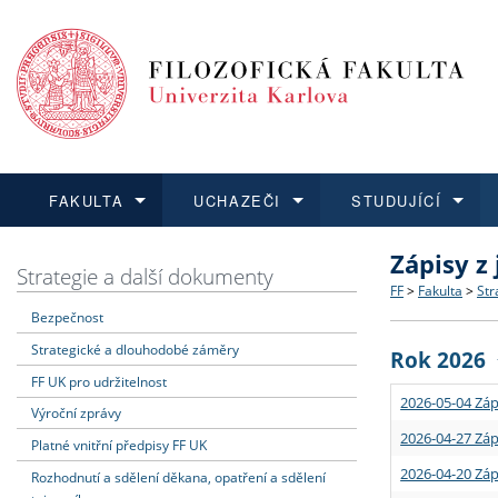
FAKULTA
UCHAZEČI
STUDUJÍCÍ
Zápisy z
FAKULTA
UCHAZEČI
STUDUJÍCÍ
VĚDA A VÝZKUM
ZAHRANIČÍ
Struktura a
Co studova
Bakalářsk
O vědě a 
Aktuální n
Strategie a další dokumenty
FF
>
Fakulta
>
Str
Bezpečnost
Dozvědět se více
Podat přihlášku
Dozvědět se více
Dozvědět se více
Dozvědět se více
Strategie 
Učitelské 
Doktorské
Akademické
Vyjíždějící
Strategické a dlouhodobé záměry
Rok 2026
Podpora a
Informace 
Rigorózní 
Granty a p
Přijíždějíc
FF UK pro udržitelnost
2026-05-04 Záp
Výroční zprávy
Absolventi
Vyjíždějíc
2026-04-27 Záp
Platné vnitřní předpisy FF UK
2026-04-20 Záp
Rozhodnutí a sdělení děkana, opatření a sdělení
Fakultní š