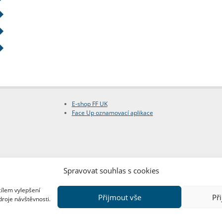
E-shop FF UK
Face Up oznamovací aplikace
Spravovat souhlas s cookies
cílem vylepšení
Přijmout vše
Př
droje návštěvnosti.
Copyright © FF UK 2026
Design:
Red Peppers