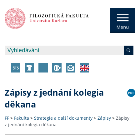
Zápisy z jednání kolegia
děkana
FF
>
Fakulta
>
Strategie a další dokumenty
>
Zápisy
>
Zápisy
z jednání kolegia děkana