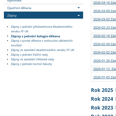
tajemníka
2026-03-16 Záp
Opatření děkana
2026-03-09 Záp
Zápisy
2026-03-02 Záp
Zápisy z jednání předsednictva Akademického
2026-02-23 Záp
senátu FF UK
2026-02-16 Záp
Zápisy z jednání kolegia děkana
Zápisy z porad děkana s vedoucími základních
2026-02-09 Záp
součástí
Zápisy ze zasedání Akademického senátu FF UK
2026-02-02 Záp
Zápisy z jednání Ediční rady
Zápisy ze zasedání Vědecké rady
2026-01-26 Záp
Zápisy z jednání komisí fakulty
2026-01-12 Záp
2026-01-05 Záp
Rok 2025
Rok 2024
Rok 2023