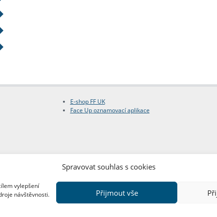
E-shop FF UK
Face Up oznamovací aplikace
Spravovat souhlas s cookies
cílem vylepšení
Přijmout vše
Př
droje návštěvnosti.
Copyright © FF UK 2026
Design:
Red Peppers