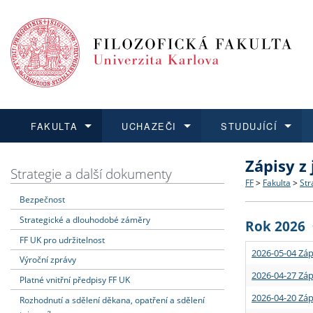
FAKULTA
UCHAZEČI
STUDUJÍCÍ
Zápisy z
FAKULTA
UCHAZEČI
STUDUJÍCÍ
VĚDA A VÝZKUM
ZAHRANIČÍ
Struktura a
Co studova
Bakalářsk
O vědě a 
Aktuální n
Strategie a další dokumenty
FF
>
Fakulta
>
Str
Bezpečnost
Dozvědět se více
Podat přihlášku
Dozvědět se více
Dozvědět se více
Dozvědět se více
Strategie 
Učitelské 
Doktorské
Akademické
Vyjíždějící
Strategické a dlouhodobé záměry
Rok 2026
Podpora a
Informace 
Rigorózní 
Granty a p
Přijíždějíc
FF UK pro udržitelnost
2026-05-04 Záp
Výroční zprávy
Absolventi
Vyjíždějíc
2026-04-27 Záp
Platné vnitřní předpisy FF UK
2026-04-20 Záp
Rozhodnutí a sdělení děkana, opatření a sdělení
Fakultní š