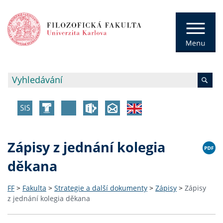
Zápisy z jednání kolegia
děkana
FF
>
Fakulta
>
Strategie a další dokumenty
>
Zápisy
>
Zápisy
z jednání kolegia děkana