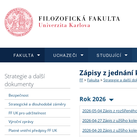
FAKULTA
UCHAZEČI
STUDUJÍCÍ
Zápisy z jednání
FAKULTA
UCHAZEČI
STUDUJÍCÍ
VĚDA A VÝZKUM
ZAHRANIČÍ
Struktura a historie
Co studovat a jak se přihlá
Bakalářské a magisterské
O vědě a výzkumu na FF
Aktuální nabídky a výběrov
Strategie a další
FF
>
Fakulta
>
Strategie a další d
dokumenty
Dozvědět se více
Podat přihlášku
Dozvědět se více
Dozvědět se více
Dozvědět se více
Strategie a další dokumen
Učitelské studijní program
Doktorské studium
Akademické kvalifikace
Vyjíždějící studenti
Bezpečnost
Rok 2026
Strategické a dlouhodobé záměry
Podpora a benefity pro z
Informace k průběhu přijí
Rigorózní řízení
Granty a projekty
Přijíždějící studenti
2026-05-04 Zápis z rozšířeného
FF UK pro udržitelnost
Absolventi fakulty
Vyjíždějící zaměstnanci
2026-04-27 Zápis z užšího kole
Výroční zprávy
2026-04-20 Zápis z užšího kole
Platné vnitřní předpisy FF UK
Fakultní školy FF UK