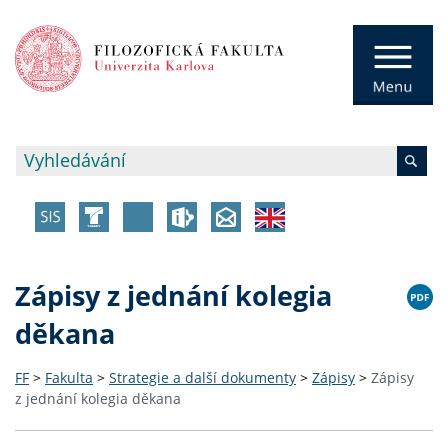
Zápisy z jednání kolegia
děkana
FF
>
Fakulta
>
Strategie a další dokumenty
>
Zápisy
>
Zápisy
z jednání kolegia děkana