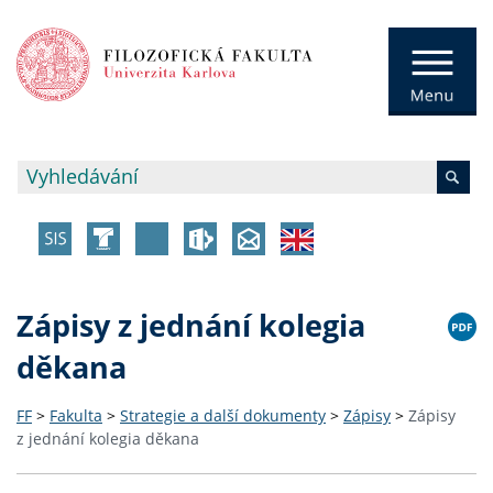
Zápisy z jednání kolegia
děkana
FF
>
Fakulta
>
Strategie a další dokumenty
>
Zápisy
>
Zápisy
z jednání kolegia děkana