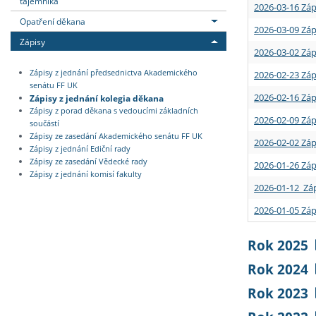
tajemníka
2026-03-16 Záp
Opatření děkana
2026-03-09 Záp
Zápisy
2026-03-02 Záp
Zápisy z jednání předsednictva Akademického
2026-02-23 Záp
senátu FF UK
2026-02-16 Záp
Zápisy z jednání kolegia děkana
Zápisy z porad děkana s vedoucími základních
2026-02-09 Záp
součástí
Zápisy ze zasedání Akademického senátu FF UK
2026-02-02 Záp
Zápisy z jednání Ediční rady
Zápisy ze zasedání Vědecké rady
2026-01-26 Záp
Zápisy z jednání komisí fakulty
2026-01-12 Záp
2026-01-05 Záp
Rok 2025
Rok 2024
Rok 2023