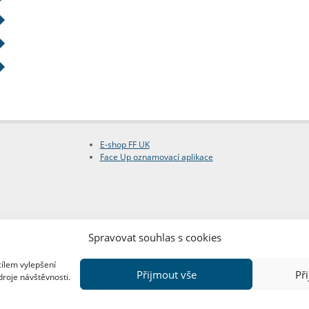
E-shop FF UK
Face Up oznamovací aplikace
Spravovat souhlas s cookies
cílem vylepšení
Přijmout vše
Př
droje návštěvnosti.
Copyright © FF UK 2026
Design:
Red Peppers