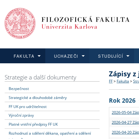
FAKULTA
UCHAZEČI
STUDUJÍCÍ
Zápisy z
FAKULTA
UCHAZEČI
STUDUJÍCÍ
VĚDA A VÝZKUM
ZAHRANIČÍ
Struktura a
Co studova
Bakalářsk
O vědě a 
Aktuální n
Strategie a další dokumenty
FF
>
Fakulta
>
Str
Bezpečnost
Dozvědět se více
Podat přihlášku
Dozvědět se více
Dozvědět se více
Dozvědět se více
Strategie 
Učitelské 
Doktorské
Akademické
Vyjíždějící
Strategické a dlouhodobé záměry
Rok 2026
Podpora a
Informace 
Rigorózní 
Granty a p
Přijíždějíc
FF UK pro udržitelnost
2026-05-04 Záp
Výroční zprávy
Absolventi
Vyjíždějíc
2026-04-27 Záp
Platné vnitřní předpisy FF UK
2026-04-20 Záp
Rozhodnutí a sdělení děkana, opatření a sdělení
Fakultní š