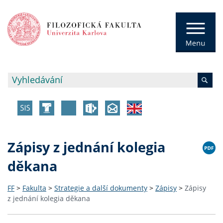
Zápisy z jednání kolegia
děkana
FF
>
Fakulta
>
Strategie a další dokumenty
>
Zápisy
>
Zápisy
z jednání kolegia děkana