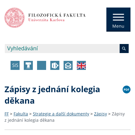
Zápisy z jednání kolegia
děkana
FF
>
Fakulta
>
Strategie a další dokumenty
>
Zápisy
>
Zápisy
z jednání kolegia děkana