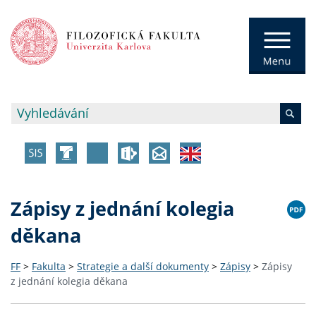
Zápisy z jednání kolegia
děkana
FF
>
Fakulta
>
Strategie a další dokumenty
>
Zápisy
>
Zápisy
z jednání kolegia děkana