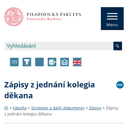
Zápisy z jednání kolegia
děkana
FF
>
Fakulta
>
Strategie a další dokumenty
>
Zápisy
>
Zápisy
z jednání kolegia děkana