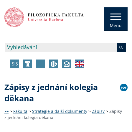
Zápisy z jednání kolegia
děkana
FF
>
Fakulta
>
Strategie a další dokumenty
>
Zápisy
>
Zápisy
z jednání kolegia děkana