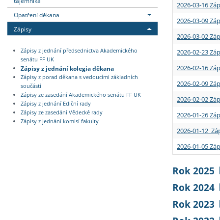
tajemníka
2026-03-16 Záp
Opatření děkana
2026-03-09 Záp
Zápisy
2026-03-02 Záp
Zápisy z jednání předsednictva Akademického
2026-02-23 Záp
senátu FF UK
2026-02-16 Záp
Zápisy z jednání kolegia děkana
Zápisy z porad děkana s vedoucími základních
2026-02-09 Záp
součástí
Zápisy ze zasedání Akademického senátu FF UK
2026-02-02 Záp
Zápisy z jednání Ediční rady
Zápisy ze zasedání Vědecké rady
2026-01-26 Záp
Zápisy z jednání komisí fakulty
2026-01-12 Záp
2026-01-05 Záp
Rok 2025
Rok 2024
Rok 2023