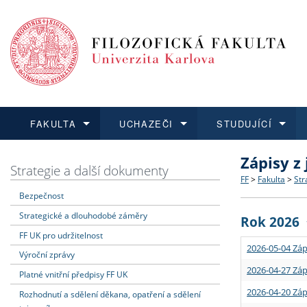
FAKULTA
UCHAZEČI
STUDUJÍCÍ
Zápisy z
FAKULTA
UCHAZEČI
STUDUJÍCÍ
VĚDA A VÝZKUM
ZAHRANIČÍ
Struktura a
Co studova
Bakalářsk
O vědě a 
Aktuální n
Strategie a další dokumenty
FF
>
Fakulta
>
Str
Bezpečnost
Dozvědět se více
Podat přihlášku
Dozvědět se více
Dozvědět se více
Dozvědět se více
Strategie 
Učitelské 
Doktorské
Akademické
Vyjíždějící
Strategické a dlouhodobé záměry
Rok 2026
Podpora a
Informace 
Rigorózní 
Granty a p
Přijíždějíc
FF UK pro udržitelnost
2026-05-04 Záp
Výroční zprávy
Absolventi
Vyjíždějíc
2026-04-27 Záp
Platné vnitřní předpisy FF UK
2026-04-20 Záp
Rozhodnutí a sdělení děkana, opatření a sdělení
Fakultní š