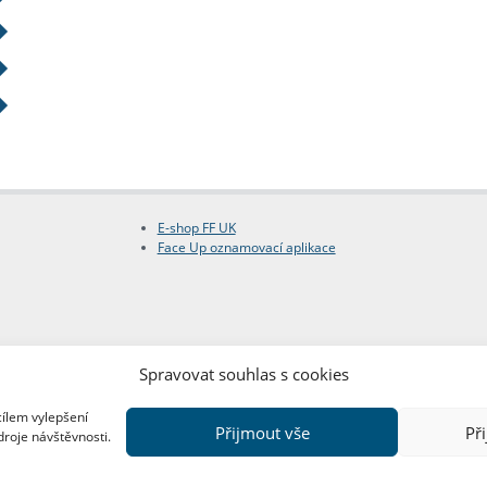
E-shop FF UK
Face Up oznamovací aplikace
Spravovat souhlas s cookies
cílem vylepšení
Přijmout vše
Př
droje návštěvnosti.
Copyright © FF UK 2026
Design:
Red Peppers