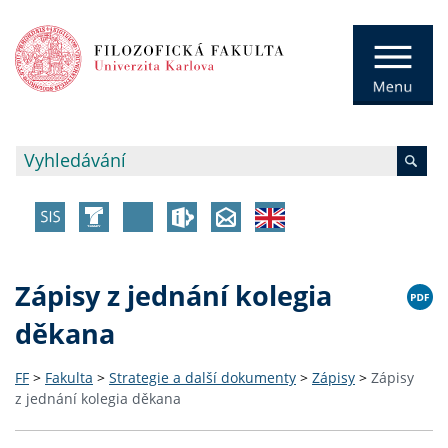
Zápisy z jednání kolegia
děkana
FF
>
Fakulta
>
Strategie a další dokumenty
>
Zápisy
>
Zápisy
z jednání kolegia děkana