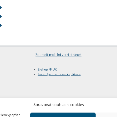
Zobrazit mobilní verzi stránek
E-shop FF UK
Face Up oznamovací aplikace
Spravovat souhlas s cookies
cílem vylepšení