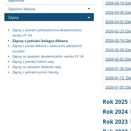
tajemníka
2026-03-16 Záp
Opatření děkana
2026-03-09 Záp
Zápisy
2026-03-02 Záp
Zápisy z jednání předsednictva Akademického
2026-02-23 Záp
senátu FF UK
2026-02-16 Záp
Zápisy z jednání kolegia děkana
Zápisy z porad děkana s vedoucími základních
2026-02-09 Záp
součástí
Zápisy ze zasedání Akademického senátu FF UK
2026-02-02 Záp
Zápisy z jednání Ediční rady
Zápisy ze zasedání Vědecké rady
2026-01-26 Záp
Zápisy z jednání komisí fakulty
2026-01-12 Záp
2026-01-05 Záp
Rok 2025
Rok 2024
Rok 2023