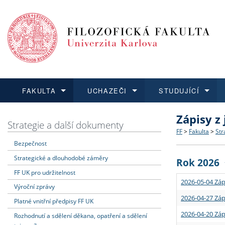
FAKULTA
UCHAZEČI
STUDUJÍCÍ
Zápisy z
FAKULTA
UCHAZEČI
STUDUJÍCÍ
VĚDA A VÝZKUM
ZAHRANIČÍ
Struktura a
Co studova
Bakalářsk
O vědě a 
Aktuální n
Strategie a další dokumenty
FF
>
Fakulta
>
Str
Bezpečnost
Dozvědět se více
Podat přihlášku
Dozvědět se více
Dozvědět se více
Dozvědět se více
Strategie 
Učitelské 
Doktorské
Akademické
Vyjíždějící
Strategické a dlouhodobé záměry
Rok 2026
Podpora a
Informace 
Rigorózní 
Granty a p
Přijíždějíc
FF UK pro udržitelnost
2026-05-04 Záp
Výroční zprávy
Absolventi
Vyjíždějíc
2026-04-27 Záp
Platné vnitřní předpisy FF UK
2026-04-20 Záp
Rozhodnutí a sdělení děkana, opatření a sdělení
Fakultní š