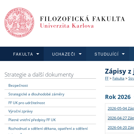
FAKULTA
UCHAZEČI
STUDUJÍCÍ
Zápisy z
FAKULTA
UCHAZEČI
STUDUJÍCÍ
VĚDA A VÝZKUM
ZAHRANIČÍ
Struktura a
Co studova
Bakalářsk
O vědě a 
Aktuální n
Strategie a další dokumenty
FF
>
Fakulta
>
Str
Bezpečnost
Dozvědět se více
Podat přihlášku
Dozvědět se více
Dozvědět se více
Dozvědět se více
Strategie 
Učitelské 
Doktorské
Akademické
Vyjíždějící
Strategické a dlouhodobé záměry
Rok 2026
Podpora a
Informace 
Rigorózní 
Granty a p
Přijíždějíc
FF UK pro udržitelnost
2026-05-04 Záp
Výroční zprávy
Absolventi
Vyjíždějíc
2026-04-27 Záp
Platné vnitřní předpisy FF UK
2026-04-20 Záp
Rozhodnutí a sdělení děkana, opatření a sdělení
Fakultní š