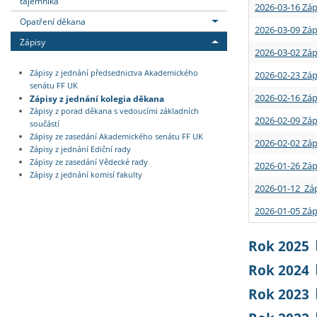
tajemníka
2026-03-16 Záp
Opatření děkana
2026-03-09 Záp
Zápisy
2026-03-02 Záp
Zápisy z jednání předsednictva Akademického
2026-02-23 Záp
senátu FF UK
2026-02-16 Záp
Zápisy z jednání kolegia děkana
Zápisy z porad děkana s vedoucími základních
2026-02-09 Záp
součástí
Zápisy ze zasedání Akademického senátu FF UK
2026-02-02 Záp
Zápisy z jednání Ediční rady
Zápisy ze zasedání Vědecké rady
2026-01-26 Záp
Zápisy z jednání komisí fakulty
2026-01-12 Záp
2026-01-05 Záp
Rok 2025
Rok 2024
Rok 2023