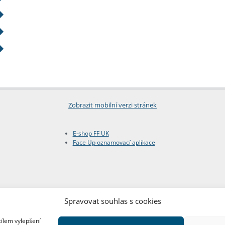
Zobrazit mobilní verzi stránek
E-shop FF UK
Face Up oznamovací aplikace
Spravovat souhlas s cookies
cílem vylepšení