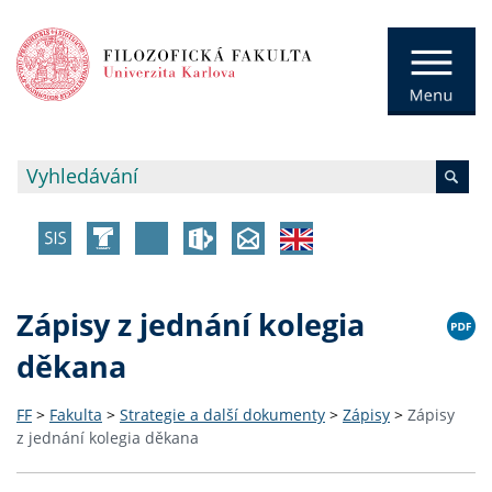
Zápisy z jednání kolegia
děkana
FF
>
Fakulta
>
Strategie a další dokumenty
>
Zápisy
>
Zápisy
z jednání kolegia děkana