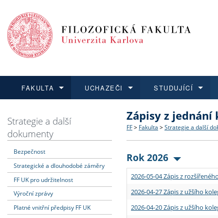
FAKULTA
UCHAZEČI
STUDUJÍCÍ
Zápisy z jednání
FAKULTA
UCHAZEČI
STUDUJÍCÍ
VĚDA A VÝZKUM
ZAHRANIČÍ
Struktura a historie
Co studovat a jak se přihlá
Bakalářské a magisterské
O vědě a výzkumu na FF
Aktuální nabídky a výběrov
Strategie a další
FF
>
Fakulta
>
Strategie a další d
dokumenty
Dozvědět se více
Podat přihlášku
Dozvědět se více
Dozvědět se více
Dozvědět se více
Strategie a další dokumen
Učitelské studijní program
Doktorské studium
Akademické kvalifikace
Vyjíždějící studenti
Bezpečnost
Rok 2026
Strategické a dlouhodobé záměry
Podpora a benefity pro z
Informace k průběhu přijí
Rigorózní řízení
Granty a projekty
Přijíždějící studenti
2026-05-04 Zápis z rozšířeného
FF UK pro udržitelnost
Absolventi fakulty
Vyjíždějící zaměstnanci
2026-04-27 Zápis z užšího kole
Výroční zprávy
2026-04-20 Zápis z užšího kole
Platné vnitřní předpisy FF UK
Fakultní školy FF UK