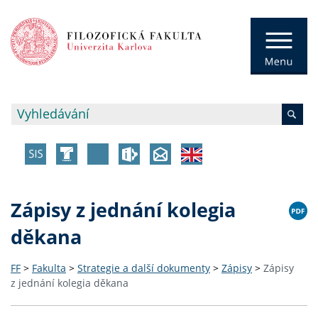
Zápisy z jednání kolegia
děkana
FF
>
Fakulta
>
Strategie a další dokumenty
>
Zápisy
>
Zápisy
z jednání kolegia děkana