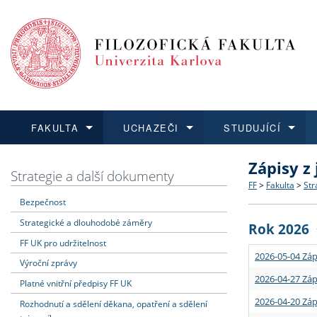
FAKULTA
UCHAZEČI
STUDUJÍCÍ
Zápisy z
FAKULTA
UCHAZEČI
STUDUJÍCÍ
VĚDA A VÝZKUM
ZAHRANIČÍ
Struktura a
Co studova
Bakalářsk
O vědě a 
Aktuální n
Strategie a další dokumenty
FF
>
Fakulta
>
Str
Bezpečnost
Dozvědět se více
Podat přihlášku
Dozvědět se více
Dozvědět se více
Dozvědět se více
Strategie 
Učitelské 
Doktorské
Akademické
Vyjíždějící
Strategické a dlouhodobé záměry
Rok 2026
Podpora a
Informace 
Rigorózní 
Granty a p
Přijíždějíc
FF UK pro udržitelnost
2026-05-04 Záp
Výroční zprávy
Absolventi
Vyjíždějíc
2026-04-27 Záp
Platné vnitřní předpisy FF UK
2026-04-20 Záp
Rozhodnutí a sdělení děkana, opatření a sdělení
Fakultní š