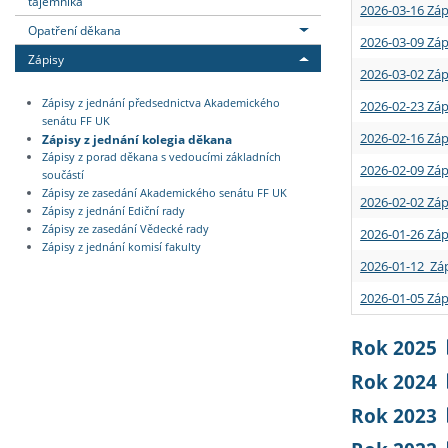
tajemníka
2026-03-16 Záp
Opatření děkana
2026-03-09 Záp
Zápisy
2026-03-02 Záp
Zápisy z jednání předsednictva Akademického
2026-02-23 Záp
senátu FF UK
2026-02-16 Záp
Zápisy z jednání kolegia děkana
Zápisy z porad děkana s vedoucími základních
2026-02-09 Záp
součástí
Zápisy ze zasedání Akademického senátu FF UK
2026-02-02 Záp
Zápisy z jednání Ediční rady
Zápisy ze zasedání Vědecké rady
2026-01-26 Záp
Zápisy z jednání komisí fakulty
2026-01-12 Záp
2026-01-05 Záp
Rok 2025
Rok 2024
Rok 2023