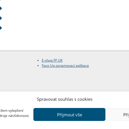
E-shop FF UK
Face Up oznamovací aplikace
Spravovat souhlas s cookies
cílem vylepšení
Přijmout vše
Př
droje návštěvnosti.
Copyright © FF UK 2026
Design:
Red Peppers