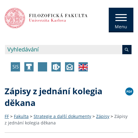
Zápisy z jednání kolegia
děkana
FF
>
Fakulta
>
Strategie a další dokumenty
>
Zápisy
>
Zápisy
z jednání kolegia děkana