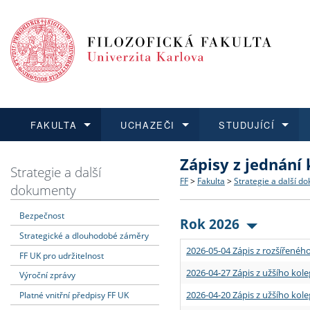
FAKULTA
UCHAZEČI
STUDUJÍCÍ
Zápisy z jednání
FAKULTA
UCHAZEČI
STUDUJÍCÍ
VĚDA A VÝZKUM
ZAHRANIČÍ
Struktura a historie
Co studovat a jak se přihlá
Bakalářské a magisterské
O vědě a výzkumu na FF
Aktuální nabídky a výběrov
Strategie a další
FF
>
Fakulta
>
Strategie a další d
dokumenty
Dozvědět se více
Podat přihlášku
Dozvědět se více
Dozvědět se více
Dozvědět se více
Strategie a další dokumen
Učitelské studijní program
Doktorské studium
Akademické kvalifikace
Vyjíždějící studenti
Bezpečnost
Rok 2026
Strategické a dlouhodobé záměry
Podpora a benefity pro z
Informace k průběhu přijím
Rigorózní řízení
Granty a projekty
Přijíždějící studenti
2026-05-04 Zápis z rozšířeného
FF UK pro udržitelnost
Absolventi fakulty
Vyjíždějící zaměstnanci
2026-04-27 Zápis z užšího kole
Výroční zprávy
2026-04-20 Zápis z užšího kole
Platné vnitřní předpisy FF UK
Fakultní školy FF UK