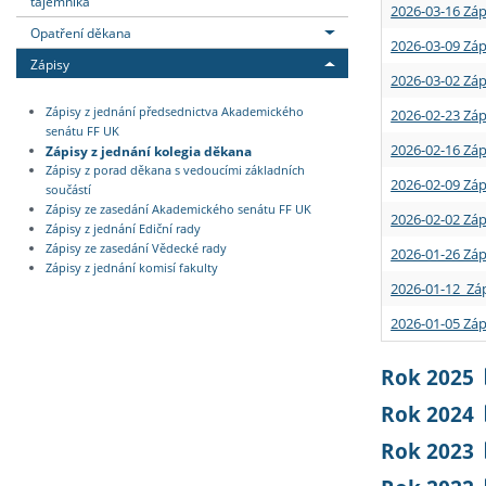
tajemníka
2026-03-16 Záp
Opatření děkana
2026-03-09 Záp
Zápisy
2026-03-02 Záp
Zápisy z jednání předsednictva Akademického
2026-02-23 Záp
senátu FF UK
2026-02-16 Záp
Zápisy z jednání kolegia děkana
Zápisy z porad děkana s vedoucími základních
2026-02-09 Záp
součástí
Zápisy ze zasedání Akademického senátu FF UK
2026-02-02 Záp
Zápisy z jednání Ediční rady
Zápisy ze zasedání Vědecké rady
2026-01-26 Záp
Zápisy z jednání komisí fakulty
2026-01-12 Záp
2026-01-05 Záp
Rok 2025
Rok 2024
Rok 2023