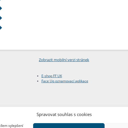
Zobrazit mobilní verzi stránek
E-shop FF UK
Face Up oznamovací aplikace
Spravovat souhlas s cookies
cílem vylepšení