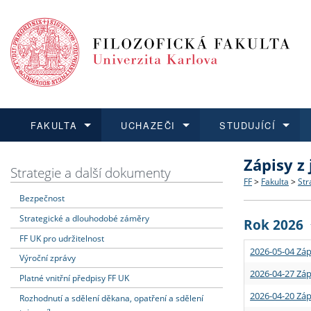
FAKULTA
UCHAZEČI
STUDUJÍCÍ
Zápisy z
FAKULTA
UCHAZEČI
STUDUJÍCÍ
VĚDA A VÝZKUM
ZAHRANIČÍ
Struktura a
Co studova
Bakalářsk
O vědě a 
Aktuální n
Strategie a další dokumenty
FF
>
Fakulta
>
Str
Bezpečnost
Dozvědět se více
Podat přihlášku
Dozvědět se více
Dozvědět se více
Dozvědět se více
Strategie 
Učitelské 
Doktorské
Akademické
Vyjíždějící
Strategické a dlouhodobé záměry
Rok 2026
Podpora a
Informace 
Rigorózní 
Granty a p
Přijíždějíc
FF UK pro udržitelnost
2026-05-04 Záp
Výroční zprávy
Absolventi
Vyjíždějíc
2026-04-27 Záp
Platné vnitřní předpisy FF UK
2026-04-20 Záp
Rozhodnutí a sdělení děkana, opatření a sdělení
Fakultní š