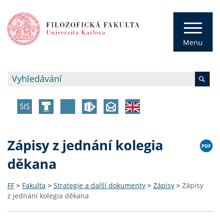
Zápisy z jednání kolegia
děkana
FF
>
Fakulta
>
Strategie a další dokumenty
>
Zápisy
>
Zápisy
z jednání kolegia děkana