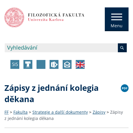
Zápisy z jednání kolegia
děkana
FF
>
Fakulta
>
Strategie a další dokumenty
>
Zápisy
>
Zápisy
z jednání kolegia děkana