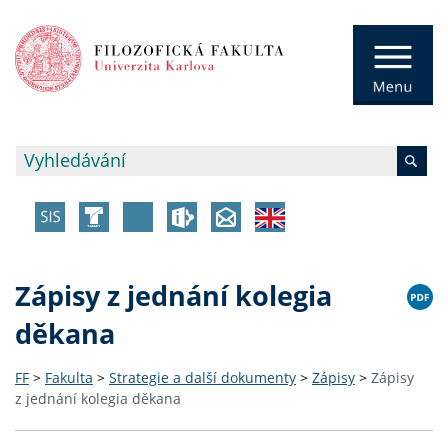
Zápisy z jednání kolegia
děkana
FF
>
Fakulta
>
Strategie a další dokumenty
>
Zápisy
>
Zápisy
z jednání kolegia děkana