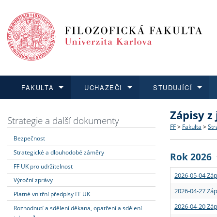
FAKULTA
UCHAZEČI
STUDUJÍCÍ
Zápisy z
FAKULTA
UCHAZEČI
STUDUJÍCÍ
VĚDA A VÝZKUM
ZAHRANIČÍ
Struktura a
Co studova
Bakalářsk
O vědě a 
Aktuální n
Strategie a další dokumenty
FF
>
Fakulta
>
Str
Bezpečnost
Dozvědět se více
Podat přihlášku
Dozvědět se více
Dozvědět se více
Dozvědět se více
Strategie 
Učitelské 
Doktorské
Akademické
Vyjíždějící
Strategické a dlouhodobé záměry
Rok 2026
Podpora a
Informace 
Rigorózní 
Granty a p
Přijíždějíc
FF UK pro udržitelnost
2026-05-04 Záp
Výroční zprávy
Absolventi
Vyjíždějíc
2026-04-27 Záp
Platné vnitřní předpisy FF UK
2026-04-20 Záp
Rozhodnutí a sdělení děkana, opatření a sdělení
Fakultní š