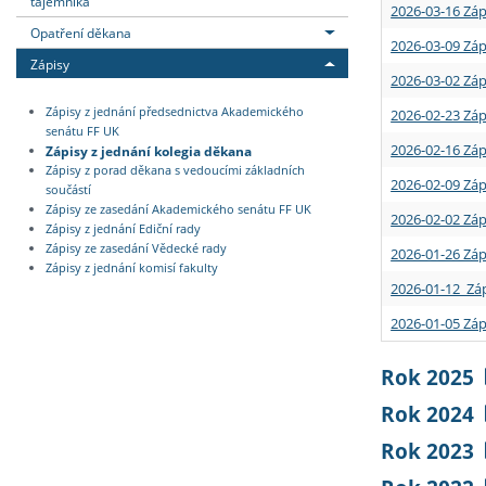
tajemníka
2026-03-16 Záp
Opatření děkana
2026-03-09 Záp
Zápisy
2026-03-02 Záp
Zápisy z jednání předsednictva Akademického
2026-02-23 Záp
senátu FF UK
2026-02-16 Záp
Zápisy z jednání kolegia děkana
Zápisy z porad děkana s vedoucími základních
2026-02-09 Záp
součástí
Zápisy ze zasedání Akademického senátu FF UK
2026-02-02 Záp
Zápisy z jednání Ediční rady
Zápisy ze zasedání Vědecké rady
2026-01-26 Záp
Zápisy z jednání komisí fakulty
2026-01-12 Záp
2026-01-05 Záp
Rok 2025
Rok 2024
Rok 2023