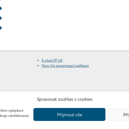
E-shop FF UK
Face Up oznamovací aplikace
Spravovat souhlas s cookies
cílem vylepšení
Přijmout vše
Př
droje návštěvnosti.
Copyright © FF UK 2026
Design:
Red Peppers