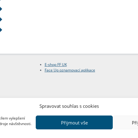
E-shop FF UK
Face Up oznamovací aplikace
Spravovat souhlas s cookies
cílem vylepšení
Přijmout vše
Př
droje návštěvnosti.
Copyright © FF UK 2026
Design:
Red Peppers