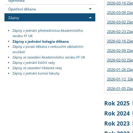
tajemníka
2026-03-16 Záp
Opatření děkana
2026-03-09 Záp
Zápisy
2026-03-02 Záp
Zápisy z jednání předsednictva Akademického
2026-02-23 Záp
senátu FF UK
2026-02-16 Záp
Zápisy z jednání kolegia děkana
Zápisy z porad děkana s vedoucími základních
2026-02-09 Záp
součástí
Zápisy ze zasedání Akademického senátu FF UK
2026-02-02 Záp
Zápisy z jednání Ediční rady
Zápisy ze zasedání Vědecké rady
2026-01-26 Záp
Zápisy z jednání komisí fakulty
2026-01-12 Záp
2026-01-05 Záp
Rok 2025
Rok 2024
Rok 2023