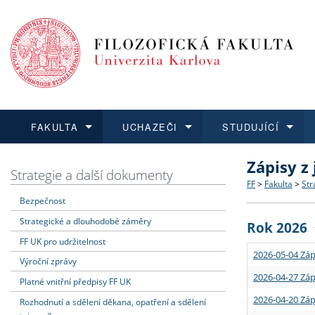
FAKULTA
UCHAZEČI
STUDUJÍCÍ
Zápisy z
FAKULTA
UCHAZEČI
STUDUJÍCÍ
VĚDA A VÝZKUM
ZAHRANIČÍ
Struktura a
Co studova
Bakalářsk
O vědě a 
Aktuální n
Strategie a další dokumenty
FF
>
Fakulta
>
Str
Bezpečnost
Dozvědět se více
Podat přihlášku
Dozvědět se více
Dozvědět se více
Dozvědět se více
Strategie 
Učitelské 
Doktorské
Akademické
Vyjíždějící
Strategické a dlouhodobé záměry
Rok 2026
Podpora a
Informace 
Rigorózní 
Granty a p
Přijíždějíc
FF UK pro udržitelnost
2026-05-04 Záp
Výroční zprávy
Absolventi
Vyjíždějíc
2026-04-27 Záp
Platné vnitřní předpisy FF UK
2026-04-20 Záp
Rozhodnutí a sdělení děkana, opatření a sdělení
Fakultní š