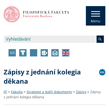
Zápisy z jednání kolegia
děkana
FF
>
Fakulta
>
Strategie a další dokumenty
>
Zápisy
>
Zápisy
z jednání kolegia děkana