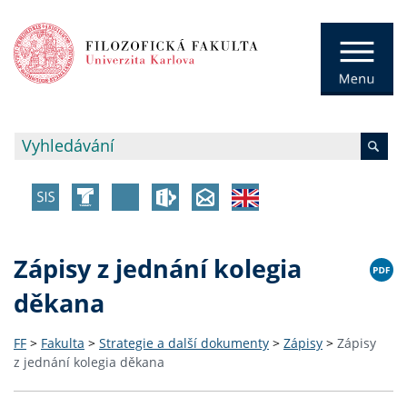
Zápisy z jednání kolegia
děkana
FF
>
Fakulta
>
Strategie a další dokumenty
>
Zápisy
>
Zápisy
z jednání kolegia děkana