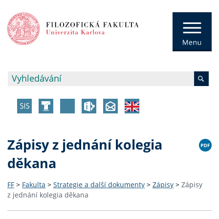
Zápisy z jednání kolegia
děkana
FF
>
Fakulta
>
Strategie a další dokumenty
>
Zápisy
>
Zápisy
z jednání kolegia děkana