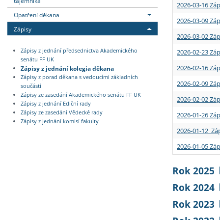
tajemníka
2026-03-16 Záp
Opatření děkana
2026-03-09 Záp
Zápisy
2026-03-02 Záp
Zápisy z jednání předsednictva Akademického
2026-02-23 Záp
senátu FF UK
2026-02-16 Záp
Zápisy z jednání kolegia děkana
Zápisy z porad děkana s vedoucími základních
2026-02-09 Záp
součástí
Zápisy ze zasedání Akademického senátu FF UK
2026-02-02 Záp
Zápisy z jednání Ediční rady
Zápisy ze zasedání Vědecké rady
2026-01-26 Záp
Zápisy z jednání komisí fakulty
2026-01-12 Záp
2026-01-05 Záp
Rok 2025
Rok 2024
Rok 2023