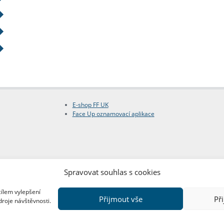
E-shop FF UK
Face Up oznamovací aplikace
Spravovat souhlas s cookies
cílem vylepšení
Přijmout vše
Př
droje návštěvnosti.
Copyright © FF UK 2026
Design:
Red Peppers