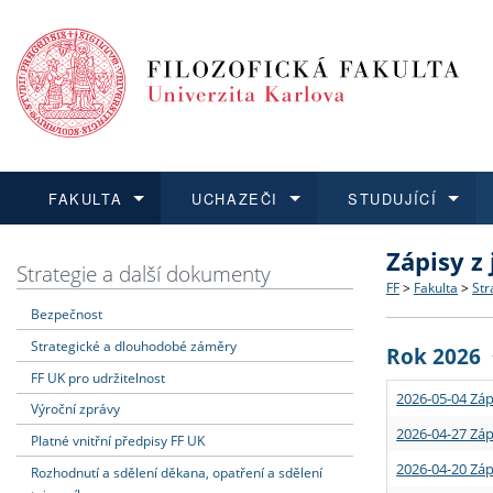
FAKULTA
UCHAZEČI
STUDUJÍCÍ
Zápisy z
FAKULTA
UCHAZEČI
STUDUJÍCÍ
VĚDA A VÝZKUM
ZAHRANIČÍ
Struktura a
Co studova
Bakalářsk
O vědě a 
Aktuální n
Strategie a další dokumenty
FF
>
Fakulta
>
Str
Bezpečnost
Dozvědět se více
Podat přihlášku
Dozvědět se více
Dozvědět se více
Dozvědět se více
Strategie 
Učitelské 
Doktorské
Akademické
Vyjíždějící
Strategické a dlouhodobé záměry
Rok 2026
Podpora a
Informace 
Rigorózní 
Granty a p
Přijíždějíc
FF UK pro udržitelnost
2026-05-04 Záp
Výroční zprávy
Absolventi
Vyjíždějíc
2026-04-27 Záp
Platné vnitřní předpisy FF UK
2026-04-20 Záp
Rozhodnutí a sdělení děkana, opatření a sdělení
Fakultní š