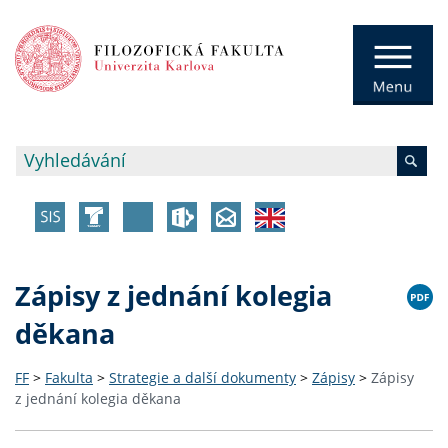
Zápisy z jednání kolegia
děkana
FF
>
Fakulta
>
Strategie a další dokumenty
>
Zápisy
>
Zápisy
z jednání kolegia děkana