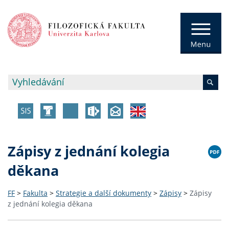
Zápisy z jednání kolegia
děkana
FF
>
Fakulta
>
Strategie a další dokumenty
>
Zápisy
>
Zápisy
z jednání kolegia děkana