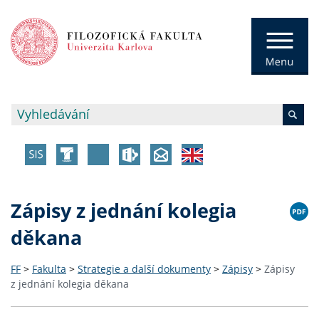
Zápisy z jednání kolegia
děkana
FF
>
Fakulta
>
Strategie a další dokumenty
>
Zápisy
>
Zápisy
z jednání kolegia děkana