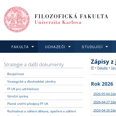
FAKULTA
UCHAZEČI
STUDUJÍCÍ
Zápisy z
FAKULTA
UCHAZEČI
STUDUJÍCÍ
VĚDA A VÝZKUM
ZAHRANIČÍ
Struktura a
Co studova
Bakalářsk
O vědě a 
Aktuální n
Strategie a další dokumenty
FF
>
Fakulta
>
Str
Bezpečnost
Dozvědět se více
Podat přihlášku
Dozvědět se více
Dozvědět se více
Dozvědět se více
Strategie 
Učitelské 
Doktorské
Akademické
Vyjíždějící
Strategické a dlouhodobé záměry
Rok 2026
Podpora a
Informace 
Rigorózní 
Granty a p
Přijíždějíc
FF UK pro udržitelnost
2026-05-04 Záp
Výroční zprávy
Absolventi
Vyjíždějíc
2026-04-27 Záp
Platné vnitřní předpisy FF UK
2026-04-20 Záp
Rozhodnutí a sdělení děkana, opatření a sdělení
Fakultní š