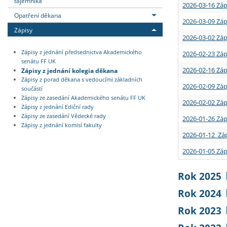
tajemníka
2026-03-16 Záp
Opatření děkana
2026-03-09 Záp
Zápisy
2026-03-02 Záp
Zápisy z jednání předsednictva Akademického
2026-02-23 Záp
senátu FF UK
2026-02-16 Záp
Zápisy z jednání kolegia děkana
Zápisy z porad děkana s vedoucími základních
2026-02-09 Záp
součástí
Zápisy ze zasedání Akademického senátu FF UK
2026-02-02 Záp
Zápisy z jednání Ediční rady
Zápisy ze zasedání Vědecké rady
2026-01-26 Záp
Zápisy z jednání komisí fakulty
2026-01-12 Záp
2026-01-05 Záp
Rok 2025
Rok 2024
Rok 2023