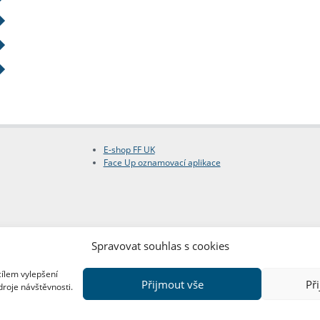
E-shop FF UK
Face Up oznamovací aplikace
Spravovat souhlas s cookies
cílem vylepšení
Přijmout vše
Př
droje návštěvnosti.
Copyright © FF UK 2026
Design:
Red Peppers