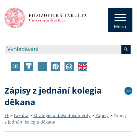
Zápisy z jednání kolegia
děkana
FF
>
Fakulta
>
Strategie a další dokumenty
>
Zápisy
>
Zápisy
z jednání kolegia děkana