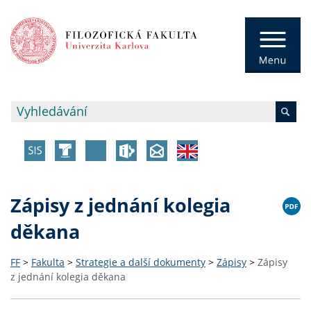
Zápisy z jednání kolegia
děkana
FF
>
Fakulta
>
Strategie a další dokumenty
>
Zápisy
>
Zápisy
z jednání kolegia děkana